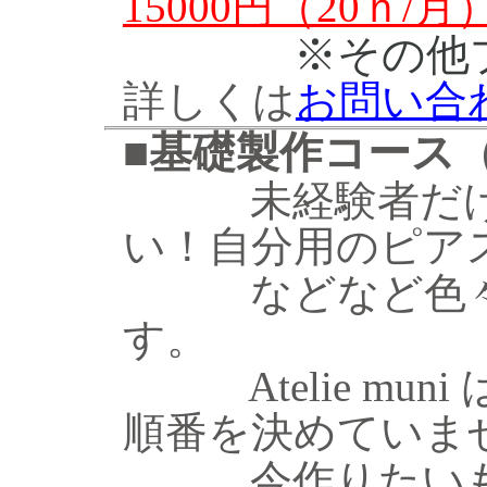
15000円（20ｈ/月
※その他プ
詳しくは
お問い合
■
基礎製作コース
未経験者だけど
い！自分用のピア
などなど色々な
す。
Atelie mun
順番を決めていま
今作りたいもの