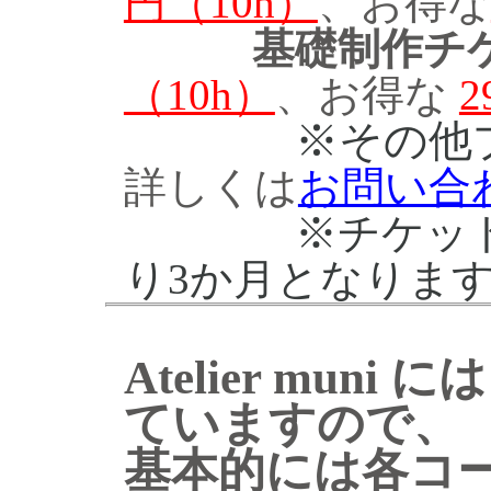
円（10h）
、お得な
基礎制作チ
（10h）
、お得な
2
※その他
詳しくは
お問い合
※チケッ
り3か月となりま
Atelier muni に
ていますので、
基本的には各コ