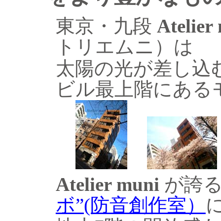
東京・九段
Atelier
トリエムニ）は
太陽の光が差し込
ビル最上階にある
Atelier muni
が誇
ボ”(防音創作室）