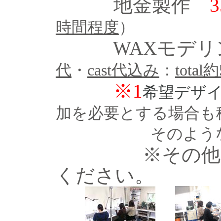
地金製作
時間程度
）
WAXモデリ
代
・
cast代込み
：
tota
※1
希望デザ
加を必要とする場合も
そのような場合
※その他、
ください。