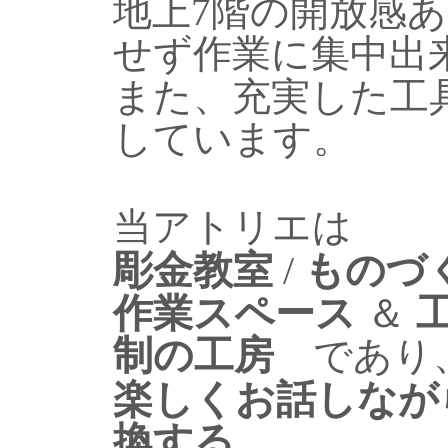
地上7階の開放感
せず作業に集中出
また、充実した工具
しています。
当アトリエは
彫金教室
/
ものづ
作業スペース
＆
工
制の工房
であり
楽しくお話しなが
換する